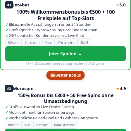
Jet4bet
5.0
★
#1
100% Willkommensbonus bis €500 + 100
Freispiele auf Top-Slots
✓
Blitzschnelle Auszahlungen in unter 24 Stunden
✓
Umfangreiche Kryptowährungs-Zahlungsoptionen
✓
24/7 deutscher Kundenservice via Live Chat
Bitcoin
Ethereum
Visa
Mastercard
Skrill
Jetzt Spielen →
18+ | Glücksspiel kann süchtig machen | AGB gelten
🎰 Bester Bonus
Morospin
4.9
★
#2
150% Bonus bis €300 + 50 Free Spins ohne
Umsatzbedingung
✓
Große Auswahl an Live-Dealer-Spielen
✓
Mobil optimiert für Spielen unterwegs
✓
Wöchentliche Reload-Boni und Cashback-Angebote
Bitcoin
Visa
Neteller
Bank Transfer