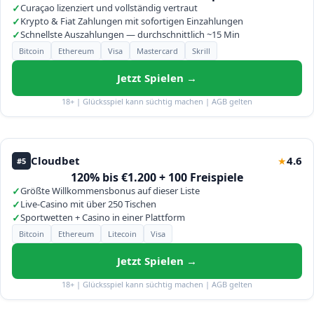
✓
Curaçao lizenziert und vollständig vertraut
✓
Krypto & Fiat Zahlungen mit sofortigen Einzahlungen
✓
Schnellste Auszahlungen — durchschnittlich ~15 Min
Bitcoin
Ethereum
Visa
Mastercard
Skrill
Jetzt Spielen →
18+ | Glücksspiel kann süchtig machen | AGB gelten
Cloudbet
4.6
★
#5
120% bis €1.200 + 100 Freispiele
✓
Größte Willkommensbonus auf dieser Liste
✓
Live-Casino mit über 250 Tischen
✓
Sportwetten + Casino in einer Plattform
Bitcoin
Ethereum
Litecoin
Visa
Jetzt Spielen →
18+ | Glücksspiel kann süchtig machen | AGB gelten