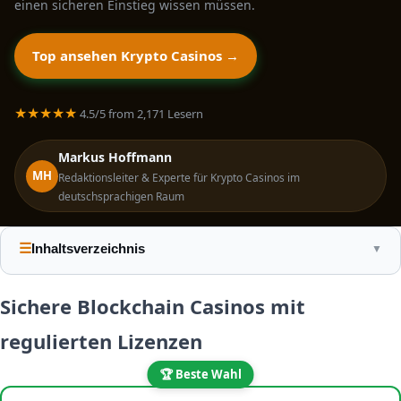
einen sicheren Einstieg wissen müssen.
Top ansehen Krypto Casinos →
★★★★★
4.5/5 from 2,171 Lesern
Markus Hoffmann
MH
Redaktionsleiter & Experte für Krypto Casinos im
deutschsprachigen Raum
☰
Inhaltsverzeichnis
▼
Sichere Blockchain Casinos mit
regulierten Lizenzen
🏆 Beste Wahl