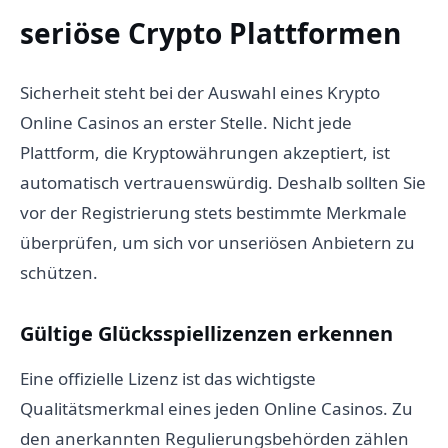
seriöse Crypto Plattformen
Sicherheit steht bei der Auswahl eines Krypto
Online Casinos an erster Stelle. Nicht jede
Plattform, die Kryptowährungen akzeptiert, ist
automatisch vertrauenswürdig. Deshalb sollten Sie
vor der Registrierung stets bestimmte Merkmale
überprüfen, um sich vor unseriösen Anbietern zu
schützen.
Gültige Glücksspiellizenzen erkennen
Eine offizielle Lizenz ist das wichtigste
Qualitätsmerkmal eines jeden Online Casinos. Zu
den anerkannten Regulierungsbehörden zählen