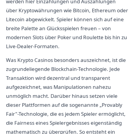
werden hier Einzahlungen und Auszahlungen
über Kryptowährungen wie Bitcoin, Ethereum oder
Litecoin abgewickelt. Spieler können sich auf eine
breite Palette an Glücksspielen freuen – von
modernen Slots über Poker und Roulette bis hin zu
Live-Dealer-Formaten.
Was Krypto Casinos besonders auszeichnet, ist die
zugrundeliegende Blockchain-Technologie. Jede
Transaktion wird dezentral und transparent
aufgezeichnet, was Manipulationen nahezu
unmöglich macht. Darüber hinaus setzen viele
dieser Plattformen auf die sogenannte „Provably
Fair"-Technologie, die es jedem Spieler ermöglicht,
die Fairness eines Spielergebnisses eigenständig
mathematisch zu überprüfen. So entsteht ein