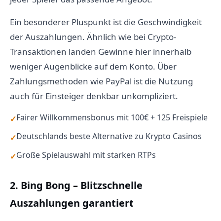
Ein besonderer Pluspunkt ist die Geschwindigkeit
der Auszahlungen. Ähnlich wie bei Crypto-
Transaktionen landen Gewinne hier innerhalb
weniger Augenblicke auf dem Konto. Über
Zahlungsmethoden wie PayPal ist die Nutzung
auch für Einsteiger denkbar unkompliziert.
Fairer Willkommensbonus mit 100€ + 125 Freispiele
Deutschlands beste Alternative zu Krypto Casinos
Große Spielauswahl mit starken RTPs
2. Bing Bong – Blitzschnelle
Auszahlungen garantiert