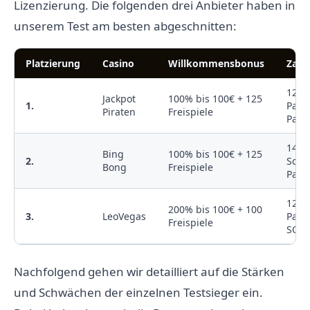
Lizenzierung. Die folgenden drei Anbieter haben in
unserem Test am besten abgeschnitten:
Platzierung
Casino
Willkommensbonus
Zahl
12+,
Jackpot
100% bis 100€ + 125
1.
PayP
Piraten
Freispiele
Pays
14+,
Bing
100% bis 100€ + 125
2.
Sofor
Bong
Freispiele
Pays
12+,
200% bis 100€ + 100
3.
LeoVegas
PayP
Freispiele
SOF
Nachfolgend gehen wir detailliert auf die Stärken
und Schwächen der einzelnen Testsieger ein.