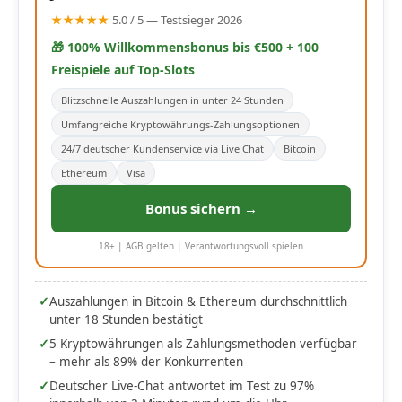
★★★★★
5.0 / 5 — Testsieger 2026
🎁 100% Willkommensbonus bis €500 + 100
Freispiele auf Top-Slots
Blitzschnelle Auszahlungen in unter 24 Stunden
Umfangreiche Kryptowährungs-Zahlungsoptionen
24/7 deutscher Kundenservice via Live Chat
Bitcoin
Ethereum
Visa
Bonus sichern →
18+ | AGB gelten | Verantwortungsvoll spielen
✓
Auszahlungen in Bitcoin & Ethereum durchschnittlich
unter 18 Stunden bestätigt
✓
5 Kryptowährungen als Zahlungsmethoden verfügbar
– mehr als 89% der Konkurrenten
✓
Deutscher Live-Chat antwortet im Test zu 97%