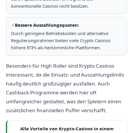
konventionelle Casinos nicht besitzen.
Bessere Auszahlungsquoten:
Durch geringere Betriebskosten und alternative
Regulierungsrahmen bieten viele Crypto Casinos
höhere RTPs als herkömmliche Plattformen.
Besonders für High Roller sind Krypto Casinos
interessant, da die Einsatz- und Auszahlungslimits
häufig deutlich großzügiger ausfallen. Auch
Cashback-Programme werden hier oft
umfangreicher gestaltet, was den Spielern einen
zusätzlichen finanziellen Puffer verschafft.
Alle Vorteile von Krypto-Casinos in einem