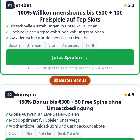
Jet4bet
5.0
★
#1
100% Willkommensbonus bis €500 + 100
Freispiele auf Top-Slots
✓
Blitzschnelle Auszahlungen in unter 24 Stunden
✓
Umfangreiche Kryptowährungs-Zahlungsoptionen
✓
24/7 deutscher Kundenservice via Live Chat
Bitcoin
Ethereum
Visa
Mastercard
Skrill
Jetzt Spielen →
18+ | Glücksspiel kann süchtig machen | AGB gelten
🎰 Bester Bonus
Morospin
4.9
★
#2
150% Bonus bis €300 + 50 Free Spins ohne
Umsatzbedingung
✓
Große Auswahl an Live-Dealer-Spielen
✓
Mobil optimiert für Spielen unterwegs
✓
Wöchentliche Reload-Boni und Cashback-Angebote
Bitcoin
Visa
Neteller
Bank Transfer