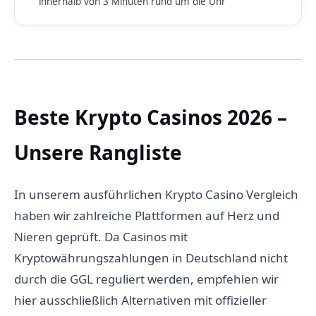
innerhalb von 3 Minuten rund um die Uhr
Beste Krypto Casinos 2026 –
Unsere Rangliste
In unserem ausführlichen Krypto Casino Vergleich
haben wir zahlreiche Plattformen auf Herz und
Nieren geprüft. Da Casinos mit
Kryptowährungszahlungen in Deutschland nicht
durch die GGL reguliert werden, empfehlen wir
hier ausschließlich Alternativen mit offizieller