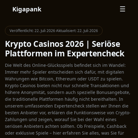
Kigapank
☰
Veröffentlicht: 22. Juli 2026
·
Aktualisiert: 22. Juli 2026
Krypto Casinos 2026 | Seriöse
Plattformen im Expertencheck
Die Welt des Online-Glücksspiels befindet sich im Wandel:
Immer mehr Spieler entscheiden sich dafür, mit digitalen
Währungen wie Bitcoin, Ethereum oder USDT zu spielen.
Krypto Casinos bieten nicht nur schnelle Transaktionen und
höhere Anonymität, sondern auch spezielle Bonusangebote,
die traditionelle Plattformen häufig nicht bereithalten. In
unserem umfassenden Expertencheck stellen wir Ihnen die
besten Anbieter vor, erklären die Funktionsweise von Crypto-
Zahlungen und zeigen, worauf Sie bei der Wahl eines
seriösen Anbieters achten sollten. Ob Freispiele, Cashback
oder exklusive Spiele – hier erfahren Sie alles, was Sie für