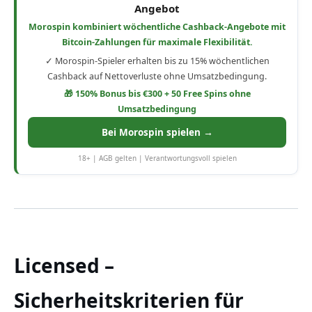
Angebot
Morospin kombiniert wöchentliche Cashback-Angebote mit
Bitcoin-Zahlungen für maximale Flexibilität.
✓ Morospin-Spieler erhalten bis zu 15% wöchentlichen
Cashback auf Nettoverluste ohne Umsatzbedingung.
🎁 150% Bonus bis €300 + 50 Free Spins ohne
Umsatzbedingung
Bei Morospin spielen →
18+ | AGB gelten | Verantwortungsvoll spielen
Licensed –
Sicherheitskriterien für