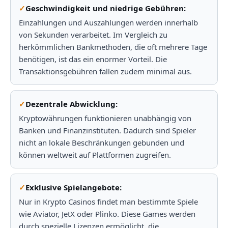
Geschwindigkeit und niedrige Gebühren:
Einzahlungen und Auszahlungen werden innerhalb
von Sekunden verarbeitet. Im Vergleich zu
herkömmlichen Bankmethoden, die oft mehrere Tage
benötigen, ist das ein enormer Vorteil. Die
Transaktionsgebühren fallen zudem minimal aus.
Dezentrale Abwicklung:
Kryptowährungen funktionieren unabhängig von
Banken und Finanzinstituten. Dadurch sind Spieler
nicht an lokale Beschränkungen gebunden und
können weltweit auf Plattformen zugreifen.
Exklusive Spielangebote:
Nur in Krypto Casinos findet man bestimmte Spiele
wie Aviator, JetX oder Plinko. Diese Games werden
durch spezielle Lizenzen ermöglicht, die