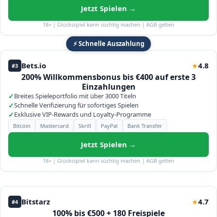
Jetzt Spielen →
18+ | Glücksspiel kann süchtig machen | AGB gelten
⚡ Schnelle Auszahlung
Bets.io
4.8
★
#3
200% Willkommensbonus bis €400 auf erste 3
Einzahlungen
✓
Breites Spieleportfolio mit über 3000 Titeln
✓
Schnelle Verifizierung für sofortiges Spielen
✓
Exklusive VIP-Rewards und Loyalty-Programme
Bitcoin
Mastercard
Skrill
PayPal
Bank Transfer
Jetzt Spielen →
18+ | Glücksspiel kann süchtig machen | AGB gelten
Bitstarz
4.7
★
#4
100% bis €500 + 180 Freispiele